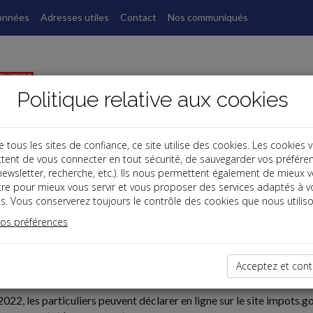
onnées
Adresses utiles
Contact
Nos communiqués
Politique relative aux cookies
ous les sites de confiance, ce site utilise des cookies. Les cookies 
tent de vous connecter en tout sécurité, de sauvegarder vos préfére
, newsletter, recherche, etc.). Ils nous permettent également de mieux 
tre pour mieux vous servir et vous proposer des services adaptés à v
s. Vous conserverez toujours le contrôle des cookies que nous utiliso
vos préférences
02-23
Acceptez et cont
DE DROITS SOCIAUX
22, les particuliers peuvent déclarer en ligne sur le site impots.go