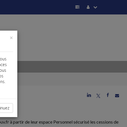
×
vous
nces
vous
os
ns.
j
a
b
inuez
uv.fr à partir de leur espace Personnel sécurisé les cessions de