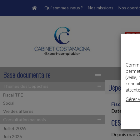
Qui sommes-nous ?
Nos missions
Nos coord
Comme t
permet
Base documentaire
(veille
connai
Dépêches
Thémes des Dépêches
attente
Fiscal TPE
Gérer 
Social
Fiscal TPE
Date: 2023-
Vie des affaires
Consultation par mois
CESSIONS 
Juillet 2026
Depuis mars 20
Juin 2026