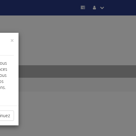
×
vous
nces
vous
os
ns.
inuez