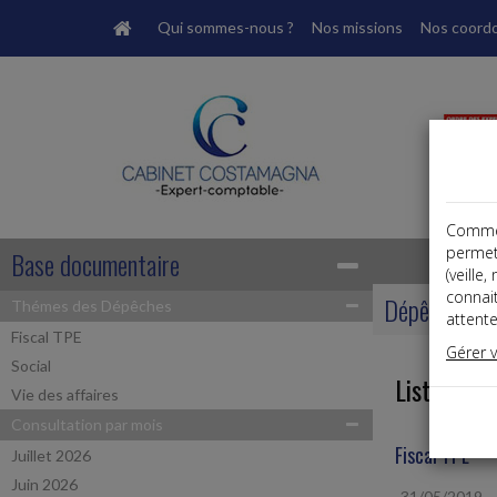
Qui sommes-nous ?
Nos missions
Nos coord
Comme t
permet
Base documentaire
(veille
connai
Dépêches
Thémes des Dépêches
attente
Fiscal TPE
Gérer 
Social
Liste des 
Vie des affaires
Consultation par mois
Fiscal TPE
Juillet 2026
Juin 2026
31/05/2019