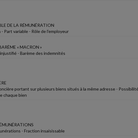
BLE DE LA RÉMUNÉRATION
 Part variable - Rôle de l'employeur
 BARÈME « MACRON »
injustifié - Barème des indemnités
ÈRE
foncière portant sur plusieurs biens situés à la même adresse - Possibil
de chaque bien
 RÉMUNÉRATIONS
unérations - Fraction insaisissable