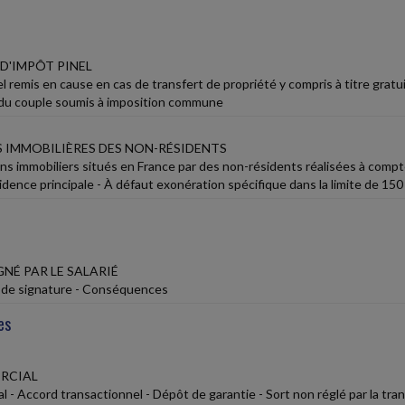
D'IMPÔT PINEL
el remis en cause en cas de transfert de propriété y compris à titre grat
du couple soumis à imposition commune
S IMMOBILIÈRES DES NON-RÉSIDENTS
s immobiliers situés en France par des non-résidents réalisées à compter
idence principale - À défaut exonération spécifique dans la limite de 150
NÉ PAR LE SALARIÉ
 de signature - Conséquences
es
RCIAL
l - Accord transactionnel - Dépôt de garantie - Sort non réglé par la tra