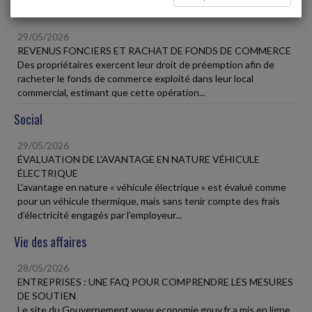
Fiscal TPE
29/05/2026
REVENUS FONCIERS ET RACHAT DE FONDS DE COMMERCE
Des propriétaires exercent leur droit de préemption afin de
racheter le fonds de commerce exploité dans leur local
commercial, estimant que cette opération...
Social
29/05/2026
ÉVALUATION DE L'AVANTAGE EN NATURE VÉHICULE
ÉLECTRIQUE
L'avantage en nature « véhicule électrique » est évalué comme
pour un véhicule thermique, mais sans tenir compte des frais
d'électricité engagés par l'employeur...
Vie des affaires
28/05/2026
ENTREPRISES : UNE FAQ POUR COMPRENDRE LES MESURES
DE SOUTIEN
Le site du Gouvernement www.economie.gouv.fr a mis en ligne