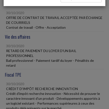
Social
30/10/2020
OFFRE DE CONTRAT DE TRAVAIL ACCEPTÉE PAR ÉCHANGE
DE COURRIELS
Contrat de travail - Offre - Acceptation
Vie des affaires
30/10/2020
RETARD DE PAIEMENT DU LOYER D'UN BAIL
PROFESSIONNEL
Bail professionnel - Paiement tardif du loyer - Pénalités de
retard
Fiscal TPE
30/10/2020
CRÉDIT D'IMPÔT RECHERCHE INNOVATION
Crédit d'impôt recherche innovation - Nécessité de prouver le
caractère innovant d'un produit - Développements apportés à
un logiciel existant - Performances supérieures à ceux des
produits déjà présents sur le marché