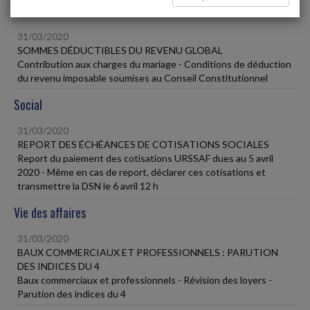
Fiscal TPE
31/03/2020
SOMMES DÉDUCTIBLES DU REVENU GLOBAL
Contribution aux charges du mariage - Conditions de déduction
du revenu imposable soumises au Conseil Constitutionnel
Social
31/03/2020
REPORT DES ÉCHÉANCES DE COTISATIONS SOCIALES
Report du paiement des cotisations URSSAF dues au 5 avril
2020 - Même en cas de report, déclarer ces cotisations et
transmettre la DSN le 6 avril 12 h
Vie des affaires
31/03/2020
BAUX COMMERCIAUX ET PROFESSIONNELS : PARUTION
DES INDICES DU 4
Baux commerciaux et professionnels - Révision des loyers -
Parution des indices du 4