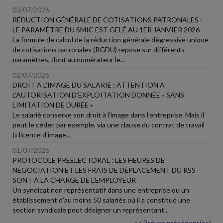
03/07/2026
RÉDUCTION GÉNÉRALE DE COTISATIONS PATRONALES :
LE PARAMÈTRE DU SMIC EST GELÉ AU 1ER JANVIER 2026
La formule de calcul de la réduction générale dégressive unique
de cotisations patronales (RGDU) repose sur différents
paramètres, dont au numérateur le...
02/07/2026
DROIT A L'IMAGE DU SALARIÉ : ATTENTION A
L'AUTORISATION D'EXPLOITATION DONNÉE « SANS
LIMITATION DE DURÉE »
Le salarié conserve son droit à l'image dans l'entreprise. Mais il
peut le céder, par exemple, via une clause du contrat de travail
(« licence d'image...
01/07/2026
PROTOCOLE PRÉÉLECTORAL : LES HEURES DE
NÉGOCIATION ET LES FRAIS DE DÉPLACEMENT DU RSS
SONT A LA CHARGE DE L'EMPLOYEUR
Un syndicat non représentatif dans une entreprise ou un
établissement d'au moins 50 salariés où il a constitué une
section syndicale peut désigner un représentant...
<< Brèves précédent(es)