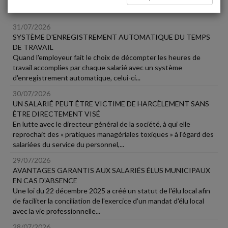
Social
31/07/2026
SYSTÈME D'ENREGISTREMENT AUTOMATIQUE DU TEMPS
DE TRAVAIL
Quand l'employeur fait le choix de décompter les heures de
travail accomplies par chaque salarié avec un système
d'enregistrement automatique, celui-ci...
30/07/2026
UN SALARIÉ PEUT ÊTRE VICTIME DE HARCÈLEMENT SANS
ÊTRE DIRECTEMENT VISÉ
En lutte avec le directeur général de la société, à qui elle
reprochait des « pratiques managériales toxiques » à l'égard des
salariées du service du personnel,...
29/07/2026
AVANTAGES GARANTIS AUX SALARIÉS ÉLUS MUNICIPAUX
EN CAS D'ABSENCE
Une loi du 22 décembre 2025 a créé un statut de l'élu local afin
de faciliter la conciliation de l'exercice d'un mandat d'élu local
avec la vie professionnelle...
28/07/2026