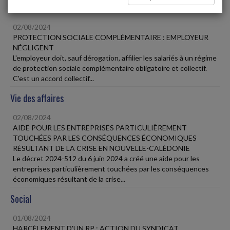
Social
02/08/2024
PROTECTION SOCIALE COMPLÉMENTAIRE : EMPLOYEUR
NÉGLIGENT
L'employeur doit, sauf dérogation, affilier les salariés à un régime
de protection sociale complémentaire obligatoire et collectif.
C'est un accord collectif...
Vie des affaires
02/08/2024
AIDE POUR LES ENTREPRISES PARTICULIÈREMENT
TOUCHÉES PAR LES CONSÉQUENCES ÉCONOMIQUES
RÉSULTANT DE LA CRISE EN NOUVELLE-CALÉDONIE
Le décret 2024-512 du 6 juin 2024 a créé une aide pour les
entreprises particulièrement touchées par les conséquences
économiques résultant de la crise...
Social
01/08/2024
HARCÈLEMENT D'UN RP : ACTION DU SYNDICAT