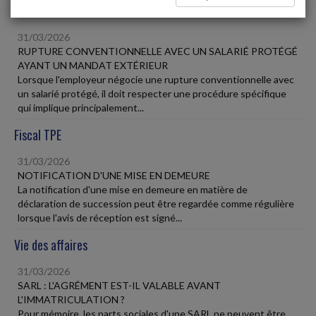
Social
31/03/2026
RUPTURE CONVENTIONNELLE AVEC UN SALARIÉ PROTÉGÉ
AYANT UN MANDAT EXTÉRIEUR
Lorsque l'employeur négocie une rupture conventionnelle avec
un salarié protégé, il doit respecter une procédure spécifique
qui implique principalement...
Fiscal TPE
31/03/2026
NOTIFICATION D'UNE MISE EN DEMEURE
La notification d'une mise en demeure en matière de
déclaration de succession peut être regardée comme régulière
lorsque l'avis de réception est signé...
Vie des affaires
31/03/2026
SARL : L'AGRÉMENT EST-IL VALABLE AVANT
L'IMMATRICULATION ?
Pour mémoire, les parts sociales d'une SARL ne peuvent être